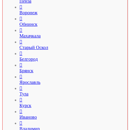
Пенза

Воронеж

Обнинск

Махачкала

Старый Оскол

Белгород

Брянск

Ярославль

Тула

Курск

Иваново

Владимир