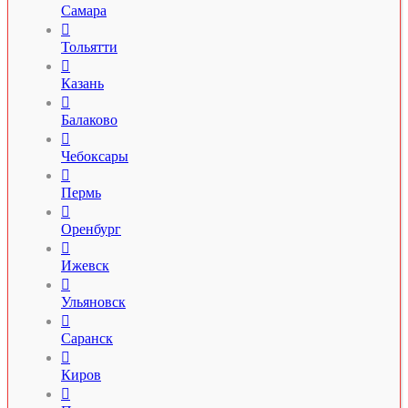
Самара

Тольятти

Казань

Балаково

Чебоксары

Пермь

Оренбург

Ижевск

Ульяновск

Саранск

Киров
