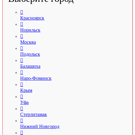

Красноярск

Норильск

Москва

Подольск

Балашиха

Наро-Фоминск

Крым

Уфа

Стерлитамак

Нижний Новгород
