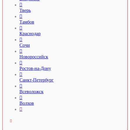

Тверь

Тамбов

Краснодар

Сочи

Новороссийск

Ростов-на-Дону

Санкт-Петербург

Всеволожск

Волхов

