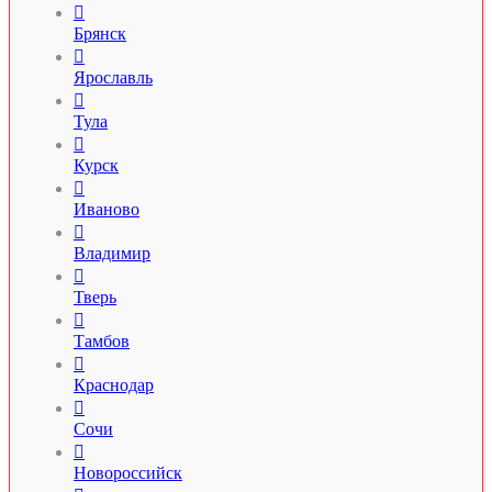

Брянск

Ярославль

Тула

Курск

Иваново

Владимир

Тверь

Тамбов

Краснодар

Сочи

Новороссийск