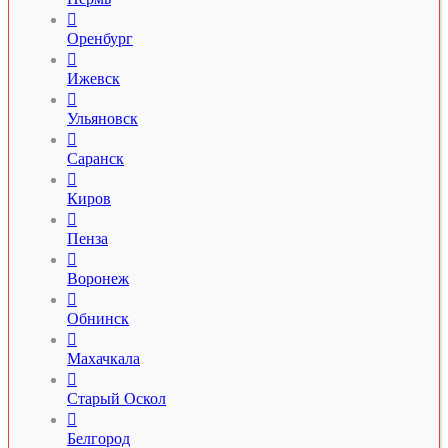

Оренбург

Ижевск

Ульяновск

Саранск

Киров

Пенза

Воронеж

Обнинск

Махачкала

Старый Оскол

Белгород