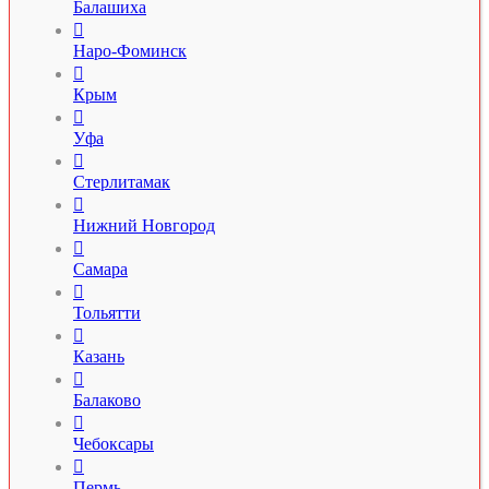
Балашиха

Наро-Фоминск

Крым

Уфа

Стерлитамак

Нижний Новгород

Самара

Тольятти

Казань

Балаково

Чебоксары

Пермь