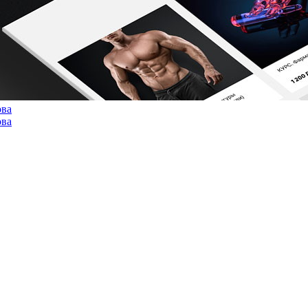
ова
ова