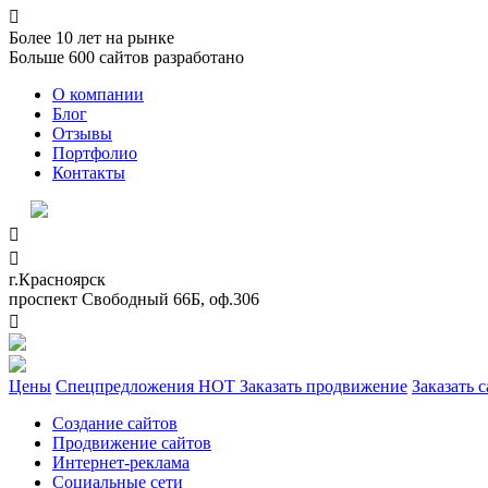

Более
10
лет на рынке
Больше
600
сайтов разработано
О компании
Блог
Отзывы
Портфолио
Контакты


г.Красноярск
проспект Свободный 66Б, оф.306

Цены
Спецпредложения
HOT
Заказать продвижение
Заказать с
Создание сайтов
Продвижение сайтов
Интернет-реклама
Социальные сети