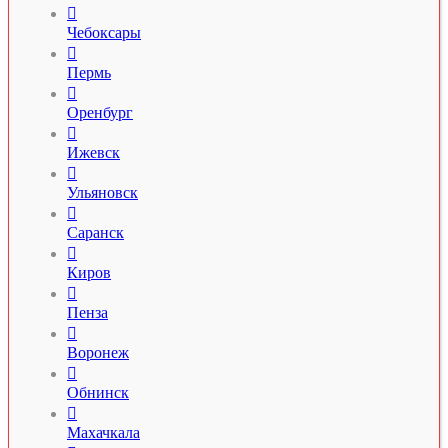

Чебоксары

Пермь

Оренбург

Ижевск

Ульяновск

Саранск

Киров

Пенза

Воронеж

Обнинск

Махачкала