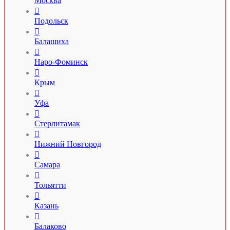
Москва

Подольск

Балашиха

Наро-Фоминск

Крым

Уфа

Стерлитамак

Нижний Новгород

Самара

Тольятти

Казань

Балаково