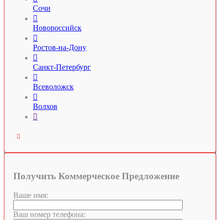
Сочи

Новороссийск

Ростов-на-Дону

Санкт-Петербург

Всеволожск

Волхов


Получить Коммерческое Предложение
Ваше имя:
Ваш номер телефона: