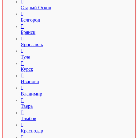

Старый Оскол

Белгород

Брянск

Ярославль

Тула

Курск

Иваново

Владимир

Тверь

Тамбов

Краснодар
