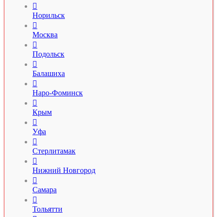

Норильск

Москва

Подольск

Балашиха

Наро-Фоминск

Крым

Уфа

Стерлитамак

Нижний Новгород

Самара

Тольятти