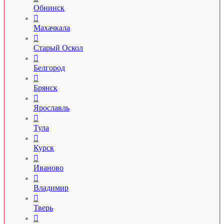
Обнинск

Махачкала

Старый Оскол

Белгород

Брянск

Ярославль

Тула

Курск

Иваново

Владимир

Тверь
