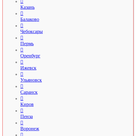

Казань

Балаково

Чебоксары

Пермь

Оренбург

Ижевск

Ульяновск

Саранск

Киров

Пенза

Воронеж
