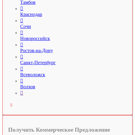
Тамбов

Краснодар

Сочи

Новороссийск

Ростов-на-Дону

Санкт-Петербург

Всеволожск

Волхов


Получить Коммерческое Предложение