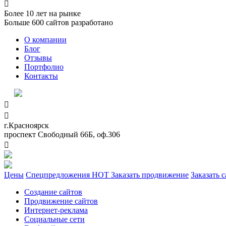

Более
10
лет на рынке
Больше
600
сайтов разработано
О компании
Блог
Отзывы
Портфолио
Контакты


г.Красноярск
проспект Свободный 66Б, оф.306

Цены
Спецпредложения
HOT
Заказать продвижение
Заказать с
Создание сайтов
Продвижение сайтов
Интернет-реклама
Социальные сети