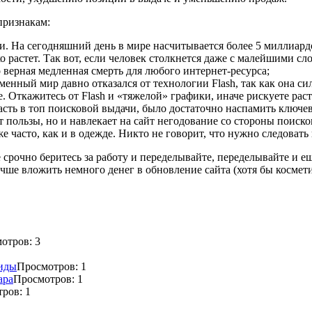
признакам:
и. На сегодняшний день в мире насчитывается более 5 миллиард
ко растет. Так вот, если человек столкнется даже с малейшими 
о верная медленная смерть для любого интернет-ресурса;
менный мир давно отказался от технологии Flash, так как она сил
ее. Откажитесь от Flash и «тяжелой» графики, иначе рискуете р
асть в топ поисковой выдачи, было достаточно наспамить ключев
т пользы, но и навлекает на сайт негодование со стороны поиско
е часто, как и в одежде. Никто не говорит, что нужно следовать
срочно беритесь за работу и переделывайте, переделывайте и ещ
учше вложить немного денег в обновление сайта (хотя бы космети
отров: 3
риды
Просмотров: 1
ара
Просмотров: 1
ров: 1