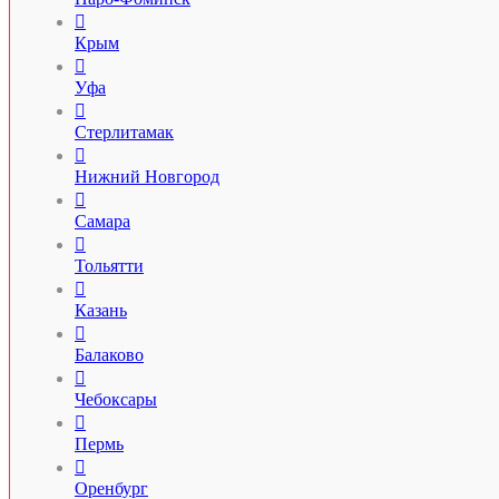

Крым

Уфа

Стерлитамак

Нижний Новгород

Самара

Тольятти

Казань

Балаково

Чебоксары

Пермь

Оренбург