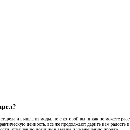
арел?
старела и вышла из моды, но с которой вы никак не можете расста
рактическую ценность, все же продолжают дарить нам радость и 
мости, ухудшению позиций в выдаче и уменьшению продаж.