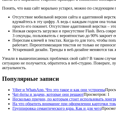
Понять, что ваш сайт морально устарел, можно по следующим 
Отсутствие мобильной версии сайта и адаптивной верстк
вдумайтесь в эту цифру. А ведь с каждым годом она толь
просто его покинет. Отсутствие адаптивной верстки – эт
Низкая скорость загрузки и присутствие Flash. Весь совре
3 секунды, пользователь с вероятностью до 90% закроет 
Переспам ключей в текстах. Когда-то для того, чтобы поп
работает. Переоптимизация текстов не только не приноси
Устаревший дизайн. Тренды в веб-дизайне меняются так ж
Узнали в вышеописанных проблемах свой сайт? В таком случае 
ситуацию не получается, обратитесь в веб-студию. Поверьте, л
актуальность.
Популярные записи
Viber и WhatsApp. Что это такое и как они устроены
Просм
Чат-боты и задачи, которые они решают
Просмотров: 1
Несколько причин, по которым стоит использовать лонг
На что обратить внимание при оформлении карточки тов
Группировка семантического ядра. Как и для чего
Просмот