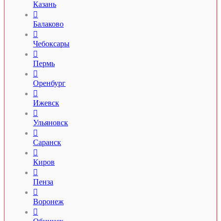
Казань

Балаково

Чебоксары

Пермь

Оренбург

Ижевск

Ульяновск

Саранск

Киров

Пенза

Воронеж
