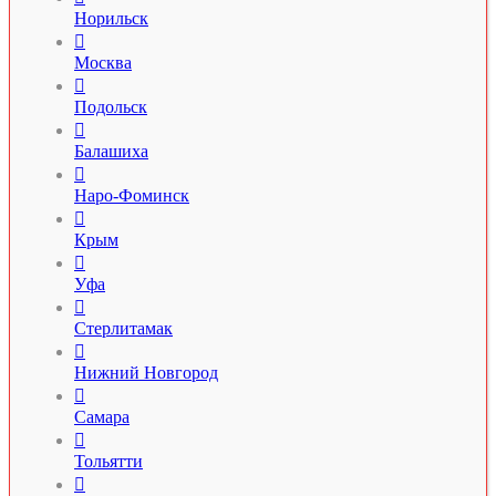
Норильск

Москва

Подольск

Балашиха

Наро-Фоминск

Крым

Уфа

Стерлитамак

Нижний Новгород

Самара

Тольятти
