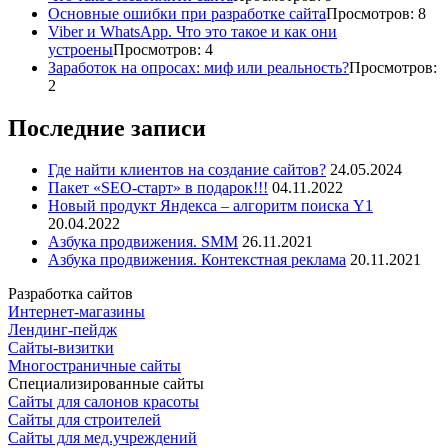
Основные ошибки при разработке сайта
Просмотров: 8
Viber и WhatsApp. Что это такое и как они
устроены
Просмотров: 4
Заработок на опросах: миф или реальность?
Просмотров:
2
Последние записи
Где найти клиентов на создание сайтов?
24.05.2024
Пакет «SEO-старт» в подарок!!!
04.11.2022
Новый продукт Яндекса – алгоритм поиска Y1
20.04.2022
Азбука продвижения. SMM
26.11.2021
Азбука продвижения. Контекстная реклама
20.11.2021
Разработка сайтов
Интернет-магазины
Лендинг-пейдж
Сайты-визитки
Многостраничные сайты
Специализированные сайты
Сайты для салонов красоты
Сайты для строителей
Сайты для мед.учреждений