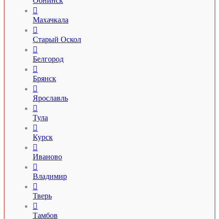
Обнинск

Махачкала

Старый Оскол

Белгород

Брянск

Ярославль

Тула

Курск

Иваново

Владимир

Тверь

Тамбов