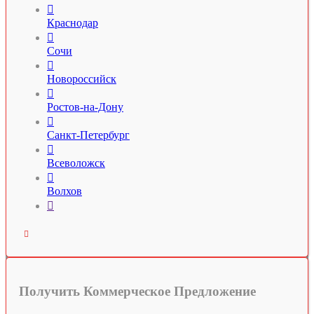

Краснодар

Сочи

Новороссийск

Ростов-на-Дону

Санкт-Петербург

Всеволожск

Волхов


Получить Коммерческое Предложение