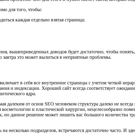
мо для того, чтобы:
одиться каждая отдельно взятая страница;
ния, вышеприведенных доводов будет достаточно, чтобы понять,
 то завтра это может вылиться в неприятные проблемы.
включает в себя все внутренние страницы с учетом четкой иерарх
вания и индексации. Хороший сайт всегда соответствует ожидани
антического ядра.
ая далеким от основ SEO человеком структура далеко не всегда 
ом косметологии и пластической хирургии, нецелесообразно пом
к, но данное решение может лишить вас большого количества тр
ь на несколько подразделов, встречаются достаточно часто. И зд