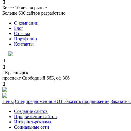

Более
10
лет на рынке
Больше
600
сайтов разработано
О компании
Блог
Отзывы
Портфолио
Контакты


г.Красноярск
проспект Свободный 66Б, оф.306

Цены
Спецпредложения
HOT
Заказать продвижение
Заказать с
Создание сайтов
Продвижение сайтов
Интернет-реклама
Социальные сети