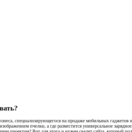
овать?
бизнеса, специализирующегося на продаже мобильных гаджетов и 
 изображением пчелки, а где разместится универсальное зарядно
шим проектом? Вот для этого и нужен скелет сайта, который под