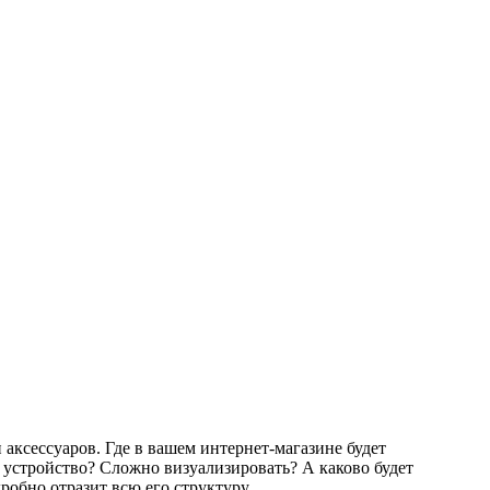
аксессуаров. Где в вашем интернет-магазине будет
е устройство? Сложно визуализировать? А каково будет
робно отразит всю его структуру.