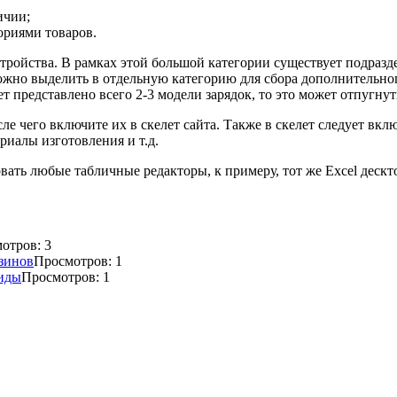
ичии;
ориями товаров.
стройства. В рамках этой большой категории существует подразд
жно выделить в отдельную категорию для сбора дополнительного
ет представлено всего 2-3 модели зарядок, то это может отпугну
е чего включите их в скелет сайта. Также в скелет следует вкл
риалы изготовления и т.д.
вать любые табличные редакторы, к примеру, тот же Excel дескт
отров: 3
азинов
Просмотров: 1
риды
Просмотров: 1