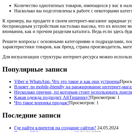
Количество однотипных товаров, имеющихся у вас в нал
Насколько вы подготовлены к работе с некоторыми катег
К примеру, вы продаете в своем интернет-магазине зарядные у
беспроводным устройствам настолько высока, что их вполне мо
внимания, как и прочим разделам каталога. Ведь если здесь буд
Решите вопросы с основными категориями и подразделами, посл
характеристики товаров, как бренд, страна производитель, мате
Для визуализации структуры интернет-ресурса можно использо
Популярные записи
Viber и WhatsApp. Что это такое и как они устроены
Просм
Влияет ли mobile-friendly на ранжирование интернет-маг
Несколько причин, по которым стоит использовать лонг
Какая одежда подходит АйТишнику?
Просмотров: 1
Что такое воронка продаж?
Просмотров: 1
Последние записи
Где найти клиентов на создание сайтов?
24.05.2024