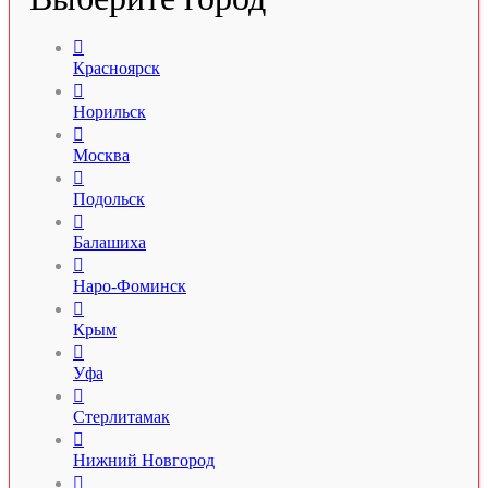

Красноярск

Норильск

Москва

Подольск

Балашиха

Наро-Фоминск

Крым

Уфа

Стерлитамак

Нижний Новгород
